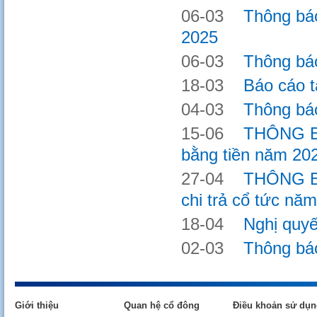
06-03
Thông báo c
2025
06-03
Thông báo h
18-03
Báo cáo tài
04-03
Thông báo h
15-06
THÔNG BÁO
bằng tiền năm 20
27-04
THÔNG BÁO 
chi trả cổ tức nă
18-04
Nghị quyết
02-03
Thông báo h
Giới thiệu
Quan hệ cổ đông
Điều khoản sử dụn