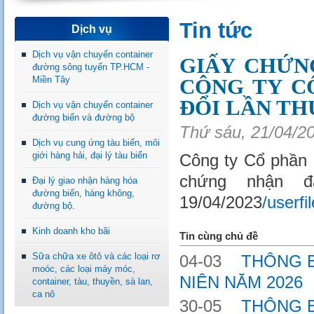
Tin tức
Dịch vụ
Dịch vụ vận chuyển container
GIẤY CHỨN
đường sông tuyến TP.HCM -
Miền Tây
CÔNG TY C
ĐỔI LẦN THỨ
Dịch vụ vận chuyển container
đường biển và đường bộ
Thứ sáu, 21/04/2
Dịch vụ cung ứng tàu biển, môi
giới hàng hải, đại lý tàu biển
Công ty Cổ phần 
chứng nhận đ
Đại lý giao nhận hàng hóa
đường biển, hàng không,
19/04/2023
/user
đường bộ.
Kinh doanh kho bãi
Tin cùng chủ đề
Sữa chữa xe ôtô và các loại rơ
04-03
THÔNG BÁ
moóc, các loại máy móc,
NIÊN NĂM 2026
container, tàu, thuyền, sà lan,
ca nô
30-05
THÔNG BÁO