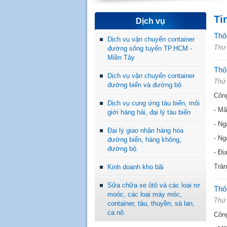
Ti
Dịch vụ
Thôn
Dịch vụ vận chuyển container
Thư 
đường sông tuyến TP.HCM -
Miền Tây
Thôn
Dịch vụ vận chuyển container
Thứ 
đường biển và đường bộ
Công
Dịch vụ cung ứng tàu biển, môi
- M
giới hàng hải, đại lý tàu biển
- Ng
Đại lý giao nhận hàng hóa
- Ng
đường biển, hàng không,
đường bộ.
- Đị
Trân
Kinh doanh kho bãi
Sữa chữa xe ôtô và các loại rơ
Thôn
moóc, các loại máy móc,
Thứ 
container, tàu, thuyền, sà lan,
ca nô
Công