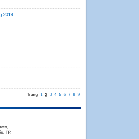
ông 2019
Trang
1
2
3
4
5
6
7
8
9
ower,
u, TP.