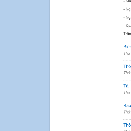
- M
- Ng
- Ng
- Đị
Trân
Biê
Thứ 
Thô
Thứ 
Tài 
Thư 
Báo
Thứ 
Thôn