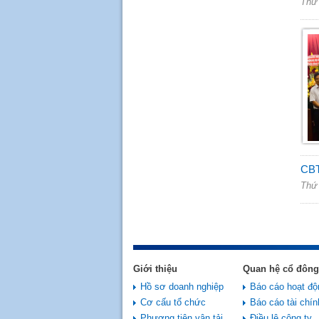
Thứ 
CBTT
Thứ 
Giới thiệu
Quan hệ cổ đông
Hồ sơ doanh nghiệp
Báo cáo hoạt độ
Cơ cấu tổ chức
Báo cáo tài chín
Phương tiện vận tải
Điều lệ công ty