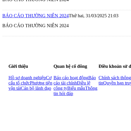
BÁO CÁO THƯỜNG NIÊN 2024
Thứ hai, 31/03/2025 21:03
BÁO CÁO THƯỜNG NIÊN 2024
Giới thiệu
Quan hệ cổ đông
Điều khoản sử 
Hồ sơ doanh nghiệp
Cơ
Báo cáo hoạt động
Báo
Chính sách thông
cấu tổ chức
Phương tiện
cáo tài chính
Điều lệ
tin
Quyền hạn tru
vận tải
Cán bộ lãnh đạo
công ty
Biểu mẫu
Thông
tin hỏi đáp