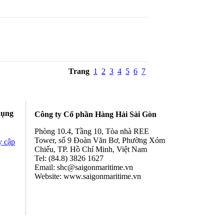
Trang
1
2
3
4
5
6
7
dụng
Công ty Cổ phần Hàng Hải Sài Gòn
Phòng 10.4, Tầng 10, Tòa nhà REE
Tower, số 9 Đoàn Văn Bơ, Phường Xóm
y cập
Chiếu, TP. Hồ Chí Minh, Việt Nam
Tel: (84.8) 3826 1627
Email: shc@saigonmaritime.vn
Website: www.saigonmaritime.vn