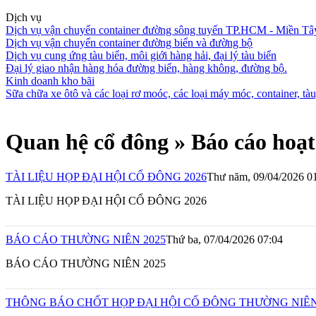
Dịch vụ
Dịch vụ vận chuyển container đường sông tuyến TP.HCM - Miền Tâ
Dịch vụ vận chuyển container đường biển và đường bộ
Dịch vụ cung ứng tàu biển, môi giới hàng hải, đại lý tàu biển
Đại lý giao nhận hàng hóa đường biển, hàng không, đường bộ.
Kinh doanh kho bãi
Sữa chữa xe ôtô và các loại rơ moóc, các loại máy móc, container, tàu,
Quan hệ cổ đông » Báo cáo hoạ
TÀI LIỆU HỌP ĐẠI HỘI CỔ ĐÔNG 2026
Thư năm, 09/04/2026 0
TÀI LIỆU HỌP ĐẠI HỘI CỔ ĐÔNG 2026
BÁO CÁO THƯỜNG NIÊN 2025
Thứ ba, 07/04/2026 07:04
BÁO CÁO THƯỜNG NIÊN 2025
THÔNG BÁO CHỐT HỌP ĐẠI HỘI CỔ ĐÔNG THƯỜNG NIÊN