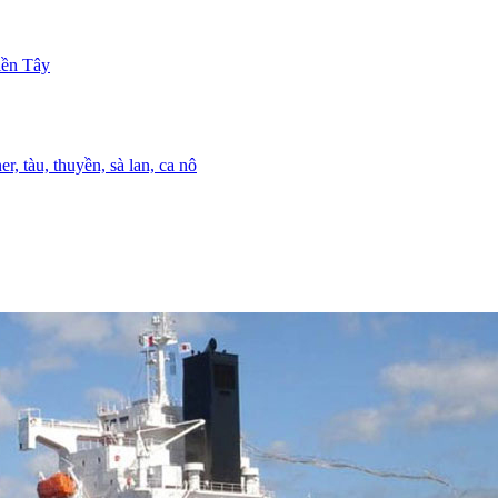
iền Tây
r, tàu, thuyền, sà lan, ca nô