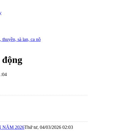
y
 thuyền, sà lan, ca nô
t động
1:04
 NĂM 2026
Thứ tư, 04/03/2026 02:03