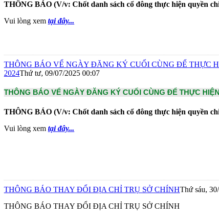
THÔNG BÁO (V/v: Chốt danh sách cổ đông thực hiện quyền chi 
Vui lòng xem
tại đây...
THÔNG BÁO VỂ NGÀY ĐĂNG KÝ CUỐI CÙNG ĐỂ THỰC H
2024
Thứ tư, 09/07/2025 00:07
THÔNG BÁO VỂ NGÀY ĐĂNG KÝ CUỐI CÙNG ĐỂ THỰC HIỆN
THÔNG BÁO (V/v: Chốt danh sách cổ đông thực hiện quyền chi 
Vui lòng xem
tại đây...
THÔNG BÁO THAY ĐỔI ĐỊA CHỈ TRỤ SỞ CHÍNH
Thứ sáu, 30
THÔNG BÁO THAY ĐỔI ĐỊA CHỈ TRỤ SỞ CHÍNH