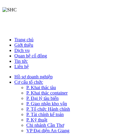
Trang chủ
Giới thiệu
Dịch vụ
Quan hệ cổ đông
Tin tức
Liên hệ
Hồ sơ doanh nghiệp
Cơ cấu tổ chức
P. Khai thác tàu
P. Khai thác container
P. Đại lý tàu biển
P. Giao nhận kho vận
P. Tổ chức Hành chính
P. Tài chính kế toán
P. Kỹ thuật
Chi nhánh Cần Thơ
VP Đại diện An Giang