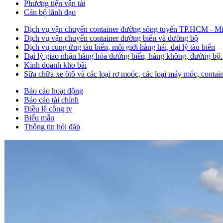
Phương tiện vận tải
Cán bộ lãnh đạo
Dịch vụ vận chuyển container đường sông tuyến TP.HCM - M
Dịch vụ vận chuyển container đường biển và đường bộ
Dịch vụ cung ứng tàu biển, môi giới hàng hải, đại lý tàu biển
Đại lý giao nhận hàng hóa đường biển, hàng không, đường bộ.
Kinh doanh kho bãi
Sữa chữa xe ôtô và các loại rơ moóc, các loại máy móc, containe
Báo cáo hoạt động
Báo cáo tài chính
Điều lệ công ty
Biểu mẫu
Thông tin hỏi đáp