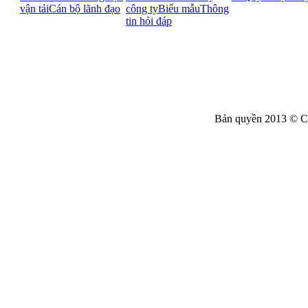
vận tải
Cán bộ lãnh đạo
công ty
Biểu mẫu
Thông
tin hỏi đáp
Bản quyền 2013 © C