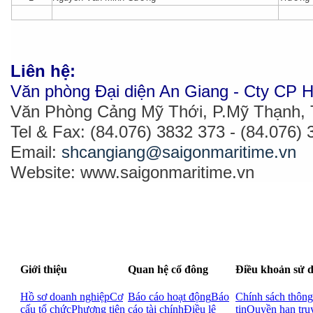
Liên hệ:
Văn phòng Đại diện An Giang - Cty CP H
Văn Phòng Cảng Mỹ Thới, P.Mỹ Thạnh, 
Tel & Fax: (84.076) 3832 373 - (84.076)
Email:
shcangiang@saigonmaritime.vn
Website: www.saigonmaritime.vn
Giới thiệu
Quan hệ cổ đông
Điều khoản sử 
Hồ sơ doanh nghiệp
Cơ
Báo cáo hoạt động
Báo
Chính sách thông
cấu tổ chức
Phương tiện
cáo tài chính
Điều lệ
tin
Quyền hạn tru