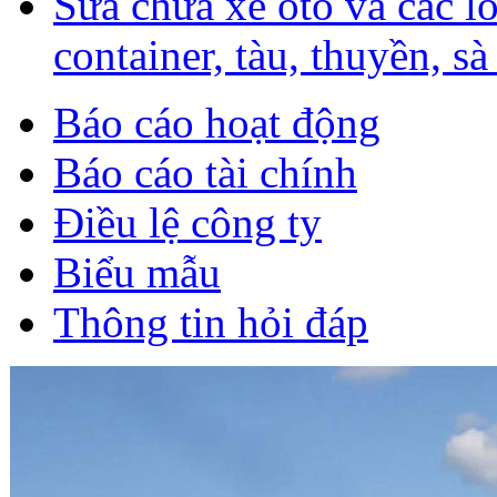
Sữa chữa xe ôtô và các l
container, tàu, thuyền, sà
Báo cáo hoạt động
Báo cáo tài chính
Điều lệ công ty
Biểu mẫu
Thông tin hỏi đáp