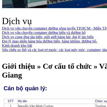
Dịch vụ
Dịch vụ vận chuyển container đường sông tuyến TP.HCM - Miền Tâ
Dịch vụ vận chuyển container đường biển và đường bộ
Dịch vụ cung ứng tàu biển, môi giới hàng hải, đại lý tàu biển
Đại lý giao nhận hàng hóa đường biển, hàng không, đường bộ.
Kinh doanh kho bãi
Sữa chữa xe ôtô và các loại rơ moóc, các loại máy móc, container, tàu,
Giới thiệu » Cơ cấu tổ chức » 
Giang
Cán bộ quản lý:
STT
Họ tên
Chức v
1
Nguyễn Văn Minh Cường
Trưởng 