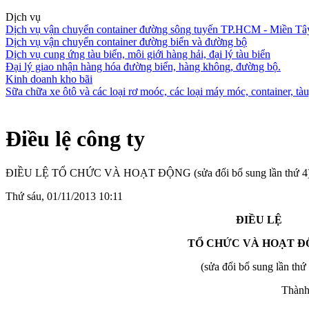
Dịch vụ
Dịch vụ vận chuyển container đường sông tuyến TP.HCM - Miền Tâ
Dịch vụ vận chuyển container đường biển và đường bộ
Dịch vụ cung ứng tàu biển, môi giới hàng hải, đại lý tàu biển
Đại lý giao nhận hàng hóa đường biển, hàng không, đường bộ.
Kinh doanh kho bãi
Sữa chữa xe ôtô và các loại rơ moóc, các loại máy móc, container, tàu,
Điều lệ công ty
ĐIỀU LỆ TỔ CHỨC VÀ HOẠT ĐỘNG (sửa đổi bổ sung lần thứ 4
Thứ sáu, 01/11/2013 10:11
ĐIỀU LỆ
TỔ CHỨC VÀ HOẠT Đ
(sửa đổi bổ sung lần thứ 
Thành