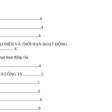
....................................4
...........................4
....................................4
ĐẠI DIỆN VÀ THỜI HẠN HOẠT ĐỘNG
..............4
 hạn hoạt động của
......................................4
 TY...................5
................................5
................................6
...........................6
................................6