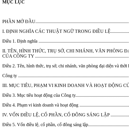
MỤC LỤC
PHẦN MỞ ĐẦU.....................................................................................
I. ĐỊNH NGHĨA CÁC THUẬT NGỮ TRONG ĐIỀU LỆ..............................
Điều 1. Định nghĩa .................................................................................
II. TÊN, HÌNH THỨC, TRỤ SỞ, CHI NHÁNH, VĂN PHÒNG 
CỦA CÔNG TY ..................................................................................
Điều 2. Tên, hình thức, trụ sở, chi nhánh, văn phòng đại diện và thời
Công ty .................................................................................................
III. MỤC TIÊU, PHẠM VI KINH DOANH VÀ HOẠT ĐỘNG CỦA CÔNG
Điều 3. Mục tiêu hoạt động của Công ty....................................................
Điều 4. Phạm vi kinh doanh và hoạt động .................................................
IV. VỐN ĐIỀU LỆ, CỔ PHẦN, CỔ ĐÔNG SÁNG LẬP .............................
Điều 5. Vốn điều lệ, cổ phần, cổ đông sáng lập..........................................