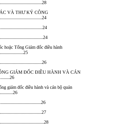
..............................28
HÁC VÀ THƯ KÝ CÔNG
.....................................24
................................24
...................................24
ốc hoặc Tổng Giám đốc điều hành
......................25
.................................26
TỔNG GIÁM ĐỐC ĐIỀU HÀNH VÀ CÁN
.........26
Tổng giám đốc điều hành và cán bộ quản
.............26
..........................26
..............................27
..................................28