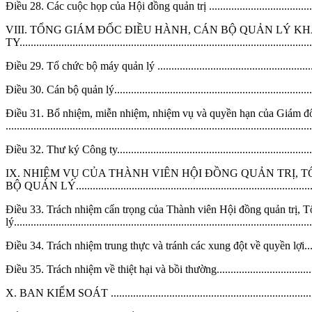
Điều 28. Các cuộc họp của Hội đồng quản trị ...........................................
VIII. TỔNG GIÁM ĐỐC ĐIỀU HÀNH, CÁN BỘ QUẢN LÝ K
TY........................................................................................................
Điều 29. Tổ chức bộ máy quản lý ............................................................
Điều 30. Cán bộ quản lý.........................................................................
Điều 31. Bổ nhiệm, miễn nhiệm, nhiệm vụ và quyền hạn của Giám đ
............................................................................................................
Điều 32. Thư ký Công ty.........................................................................
IX. NHIỆM VỤ CỦA THÀNH VIÊN HỘI ĐỒNG QUẢN TRỊ, 
BỘ QUẢN LÝ....................................................................................
Điều 33. Trách nhiệm cẩn trọng của Thành viên Hội đồng quản trị, 
lý.........................................................................................................
Điều 34. Trách nhiệm trung thực và tránh các xung đột về quyền lợi............
Điều 35. Trách nhiệm về thiệt hại và bồi thường........................................
X. BAN KIỂM SOÁT ............................................................................