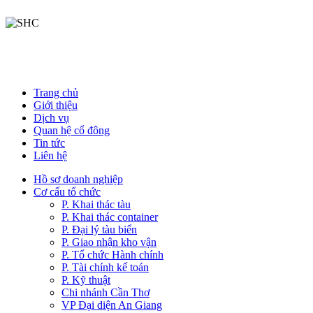
Trang chủ
Giới thiệu
Dịch vụ
Quan hệ cổ đông
Tin tức
Liên hệ
Hồ sơ doanh nghiệp
Cơ cấu tổ chức
P. Khai thác tàu
P. Khai thác container
P. Đại lý tàu biển
P. Giao nhận kho vận
P. Tổ chức Hành chính
P. Tài chính kế toán
P. Kỹ thuật
Chi nhánh Cần Thơ
VP Đại diện An Giang