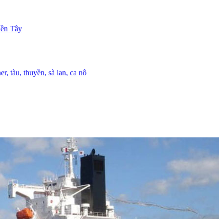
iền Tây
r, tàu, thuyền, sà lan, ca nô