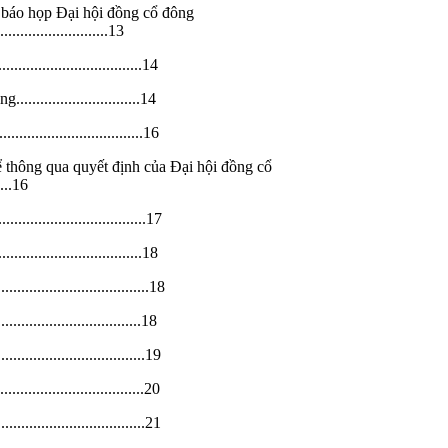
g báo họp Đại hội đồng cổ đông
.............................13
............................14
.........................14
............................16
 thông qua quyết định của Đại hội đồng cổ
.....16
...............................17
...........................18
................................18
..........................18
.............................19
..............................20
..............................21