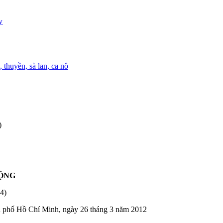
y
 thuyền, sà lan, ca nô
)
ỘNG
4)
 phố Hồ Chí Minh, ngày 26 tháng 3 năm 2012