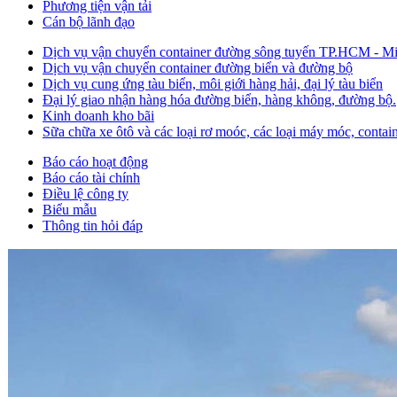
Phương tiện vận tải
Cán bộ lãnh đạo
Dịch vụ vận chuyển container đường sông tuyến TP.HCM - M
Dịch vụ vận chuyển container đường biển và đường bộ
Dịch vụ cung ứng tàu biển, môi giới hàng hải, đại lý tàu biển
Đại lý giao nhận hàng hóa đường biển, hàng không, đường bộ.
Kinh doanh kho bãi
Sữa chữa xe ôtô và các loại rơ moóc, các loại máy móc, containe
Báo cáo hoạt động
Báo cáo tài chính
Điều lệ công ty
Biểu mẫu
Thông tin hỏi đáp