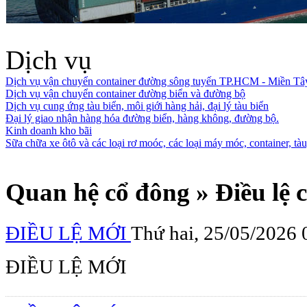
Dịch vụ
Dịch vụ vận chuyển container đường sông tuyến TP.HCM - Miền Tâ
Dịch vụ vận chuyển container đường biển và đường bộ
Dịch vụ cung ứng tàu biển, môi giới hàng hải, đại lý tàu biển
Đại lý giao nhận hàng hóa đường biển, hàng không, đường bộ.
Kinh doanh kho bãi
Sữa chữa xe ôtô và các loại rơ moóc, các loại máy móc, container, tàu,
Quan hệ cổ đông » Điều lệ 
ĐIỀU LỆ MỚI
Thứ hai, 25/05/2026 
ĐIỀU LỆ MỚI