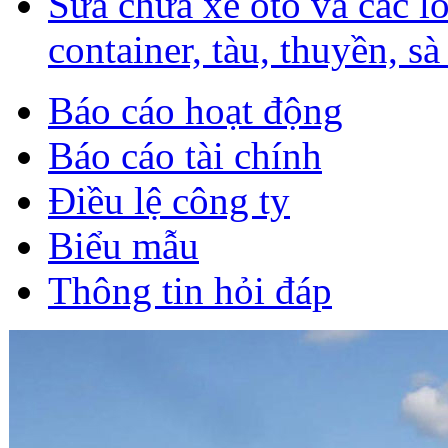
Sữa chữa xe ôtô và các l
container, tàu, thuyền, sà
Báo cáo hoạt động
Báo cáo tài chính
Điều lệ công ty
Biểu mẫu
Thông tin hỏi đáp