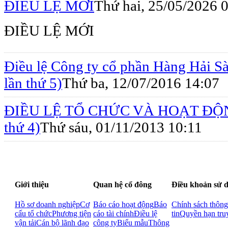
ĐIỀU LỆ MỚI
Thứ hai, 25/05/2026 
ĐIỀU LỆ MỚI
Điều lệ Công ty cổ phần Hàng Hải Sà
lần thứ 5)
Thứ ba, 12/07/2016 14:07
ĐIỀU LỆ TỔ CHỨC VÀ HOẠT ĐỘNG (
thứ 4)
Thứ sáu, 01/11/2013 10:11
Giới thiệu
Quan hệ cổ đông
Điều khoản sử 
Hồ sơ doanh nghiệp
Cơ
Báo cáo hoạt động
Báo
Chính sách thông
cấu tổ chức
Phương tiện
cáo tài chính
Điều lệ
tin
Quyền hạn tru
vận tải
Cán bộ lãnh đạo
công ty
Biểu mẫu
Thông