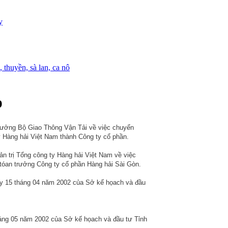
y
 thuyền, sà lan, ca nô
p
rưởng Bộ Giao Thông Vận Tải về việc chuyển
 Hàng hải Việt Nam thành Công ty cổ phần.
n trị Tổng công ty Hàng hải Việt Nam về việc
 tóan trưởng Công ty cổ phần Hàng hải Sài Gòn.
ày 15 tháng 04 năm 2002 của Sở kế họach và đầu
áng 05 năm 2002 của Sở kế họach và đầu tư Tỉnh