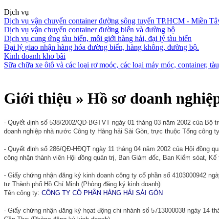
Dịch vụ
Dịch vụ vận chuyển container đường sông tuyến TP.HCM - Miền Tâ
Dịch vụ vận chuyển container đường biển và đường bộ
Dịch vụ cung ứng tàu biển, môi giới hàng hải, đại lý tàu biển
Đại lý giao nhận hàng hóa đường biển, hàng không, đường bộ.
Kinh doanh kho bãi
Sữa chữa xe ôtô và các loại rơ moóc, các loại máy móc, container, tàu,
Giới thiệu » Hồ sơ doanh nghiệ
- Quyết định số 538/2002/QĐ-BGTVT ngày 01 tháng 03 năm 2002 của Bộ t
doanh nghiệp nhà nước Công ty Hàng hải Sài Gòn, trực thuộc Tổng công ty
- Quyết định số 286/QĐ-HĐQT ngày 11 tháng 04 năm 2002 của Hội đồng quả
công nhận thành viên Hội đồng quản trị, Ban Giám đốc, Ban Kiểm sóat, Kế
- Giấy chứng nhận đăng ký kinh doanh công ty cổ phần số 4103000942 ng
tư Thành phố Hồ Chí Minh (Phòng đăng ký kinh doanh).
Tên công ty:
CÔNG TY CỔ PHẦN HÀNG HẢI SÀI GÒN
- Giấy chứng nhận đăng ký họat động chi nhánh số 5713000038 ngày 14 th