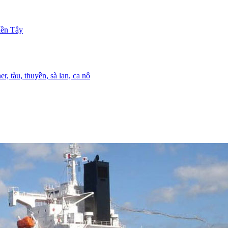
iền Tây
r, tàu, thuyền, sà lan, ca nô