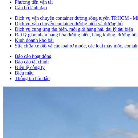
Phương tiện vận tải
Cán bộ lãnh đạo
Dịch vụ vận chuyển container đường sông tuyến TP.HCM - M
Dịch vụ vận chuyển container đường biển và đường bộ
Dịch vụ cung ứng tàu biển, môi giới hàng hải, đại lý tàu biển
Đại lý giao nhận hàng hóa đường biển, hàng không, đường bộ.
Kinh doanh kho bãi
Sữa chữa xe ôtô và các loại rơ moóc, các loại máy móc, containe
Báo cáo hoạt động
Báo cáo tài chính
Điều lệ công ty
Biểu mẫu
Thông tin hỏi đáp