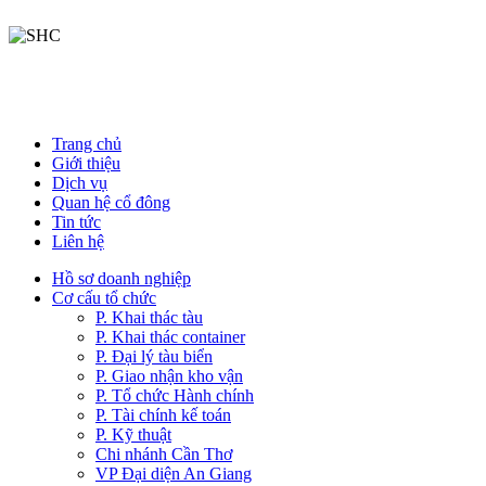
Trang chủ
Giới thiệu
Dịch vụ
Quan hệ cổ đông
Tin tức
Liên hệ
Hồ sơ doanh nghiệp
Cơ cấu tổ chức
P. Khai thác tàu
P. Khai thác container
P. Đại lý tàu biển
P. Giao nhận kho vận
P. Tổ chức Hành chính
P. Tài chính kế toán
P. Kỹ thuật
Chi nhánh Cần Thơ
VP Đại diện An Giang