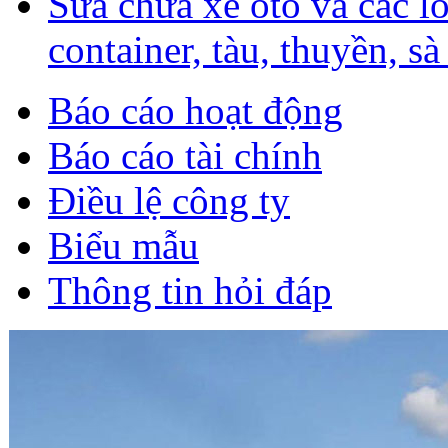
Sữa chữa xe ôtô và các l
container, tàu, thuyền, sà
Báo cáo hoạt động
Báo cáo tài chính
Điều lệ công ty
Biểu mẫu
Thông tin hỏi đáp