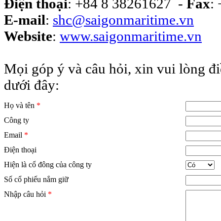
Điện thoại
: +84 8 38261627 -
Fax
:
E-mail
:
shc@saigonmaritime.vn
Website
:
www.
saigonmaritime.vn
Mọi góp ý và câu hỏi, xin vui lòng đ
dưới đây:
Họ và tên
*
Công ty
Email
*
Điện thoại
Hiện là cổ đông của công ty
Số cổ phiếu nắm giữ
Nhập câu hỏi
*