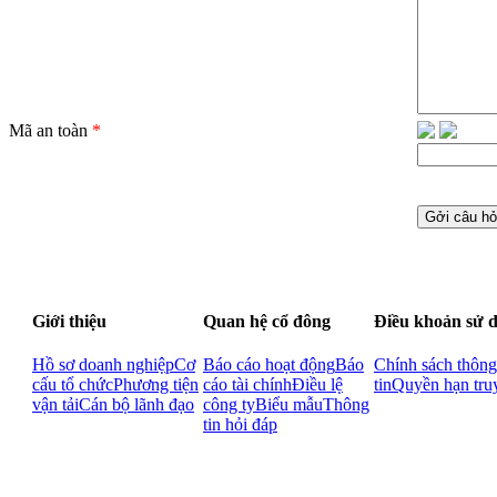
Mã an toàn
*
Giới thiệu
Quan hệ cổ đông
Điều khoản sử 
Hồ sơ doanh nghiệp
Cơ
Báo cáo hoạt động
Báo
Chính sách thông
cấu tổ chức
Phương tiện
cáo tài chính
Điều lệ
tin
Quyền hạn tru
vận tải
Cán bộ lãnh đạo
công ty
Biểu mẫu
Thông
tin hỏi đáp