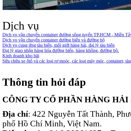
Dịch vụ
Dịch vụ vận chuyển container đường sông tuyến TP.HCM - Miền Tâ
Dịch vụ vận chuyển container đường biển và đường bộ
Dịch vụ cung ứng tàu biển, môi giới hàng hải, đại lý tàu biển
Đại lý giao nhận hàng hóa đường biển, hàng không, đường bộ.
Kinh doanh kho bãi
Sữa chữa xe ôtô và các loại rơ moóc, các loại máy móc, container, tàu,
Thông tin hỏi đáp
CÔNG TY CỔ PHẦN HÀNG HẢI 
Địa chỉ
: 422 Nguyễn Tất Thành, Phư
phố Hồ Chí Minh, Việt Nam.