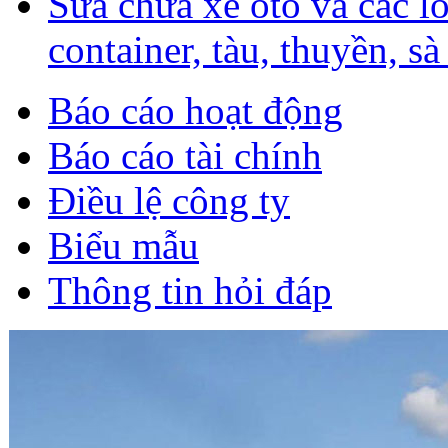
Sữa chữa xe ôtô và các l
container, tàu, thuyền, sà
Báo cáo hoạt động
Báo cáo tài chính
Điều lệ công ty
Biểu mẫu
Thông tin hỏi đáp