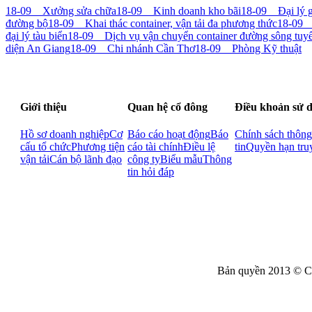
18-09
Xưởng sửa chữa
18-09
Kinh doanh kho bãi
18-09
Đại lý gi
đường bộ
18-09
Khai thác container, vận tải đa phương thức
18-09
D
đại lý tàu biển
18-09
Dịch vụ vận chuyển container đường sông t
diện An Giang
18-09
Chi nhánh Cần Thơ
18-09
Phòng Kỹ thuật
Giới thiệu
Quan hệ cổ đông
Điều khoản sử 
Hồ sơ doanh nghiệp
Cơ
Báo cáo hoạt động
Báo
Chính sách thông
cấu tổ chức
Phương tiện
cáo tài chính
Điều lệ
tin
Quyền hạn tru
vận tải
Cán bộ lãnh đạo
công ty
Biểu mẫu
Thông
tin hỏi đáp
Bản quyền 2013 © C