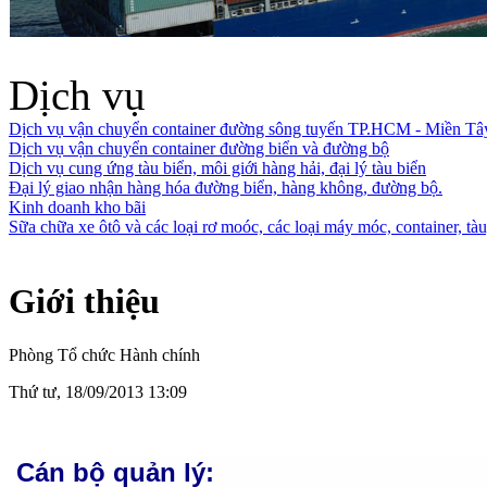
Dịch vụ
Dịch vụ vận chuyển container đường sông tuyến TP.HCM - Miền Tâ
Dịch vụ vận chuyển container đường biển và đường bộ
Dịch vụ cung ứng tàu biển, môi giới hàng hải, đại lý tàu biển
Đại lý giao nhận hàng hóa đường biển, hàng không, đường bộ.
Kinh doanh kho bãi
Sữa chữa xe ôtô và các loại rơ moóc, các loại máy móc, container, tàu,
Giới thiệu
Phòng Tổ chức Hành chính
Thứ tư, 18/09/2013 13:09
Cán bộ quản lý: